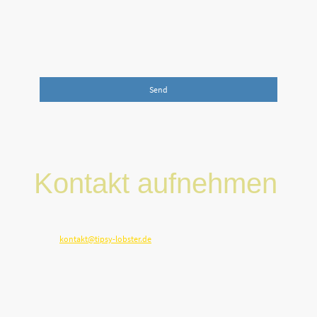
der Kontaktaufnahme gespeichert und verarbeitet werden.
Mir ist bekannt, dass ich meine Einwilligung jederzeit
widerrufen kann.
*
Bitte füllen Sie alle erforderlichen Felder aus.
Send
Kontakt aufnehmen
Telefon: 0175 921 147 9
E-Mail:
kontakt@tipsy-lobster.de
Hoheluftchaussee 66
20253 Hamburg,
Deutschland