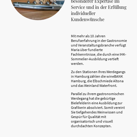
besonderer Expertise im
Service und in der Erfüllung
individueller
Kundenwünsche
Mit mehr als 10 Jahren
Berufserfahrung in der Gastronomie
und Veranstaltungsbranche verfügt
Maria über fundierte
Fachkenntnisse, die durch eine IHK-
Sommelier-Ausbildung vertieft
werden.
Zu den Stationen Ihres Werdegangs
in Hamburg zählen die wineBANK
Hamburg, die Elbschmiede Altona
und das Weinland Waterfront.
Parallel zu ihrem gastronomischen
Werdegang hat die gebürtige
Bielefelderin eine Ausbildung zur
Grafikerin absolviert. Somit vereint
Sie tiefgehendes Weinwissen und
Gespür für Qualität mit
organisatorisch und visuell
durchdachten Konzepten.