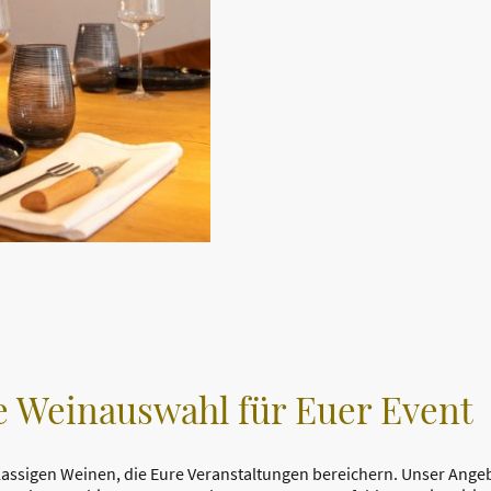
Weinkonzepte, die Genuss, Ästhe
Jede Veranstaltung wird individu
Weinauswahl über den profession
dezenten, kenntnisreichen Mod
sorgfältig ausgewählten Betrieb
deutsche Weine, die Herkunft, 
widerspiegeln.
Vertraut auf die
WEIN
KITCHEN
,
außergewöhnliches Erlebnis zu 
e Weinauswahl für Euer Event
lassigen Weinen, die Eure Veranstaltungen bereichern. Unser Ange