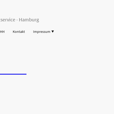
service - Hamburg
 HH
Kontakt
Impressum
ITCHEN
IN
KITCHEN
Hamburg
CHEN
richtet sich an
Mit feinem feinem Gespür für
entstehen maßgeschneiderte