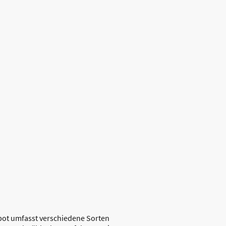
tik und Persönlichkeit vereinen.
ell begleitet – von der kuratierten
ellen Service bis hin zur
eration. Die Weine stammen aus
en, mit Fokus auf charakterstarke
Handwerk und Eleganz
 um Euren Gästen ein
bieten.
bot umfasst verschiedene Sorten